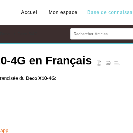
Accueil
Mon espace
Deco
Deco 3/4G
0-4G en Français
Francisée du
:
Deco X10-4G
 app