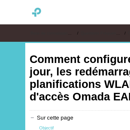
TP-LINK France
Base de connaissances
Questions Fréquentes
O
Comment configure
jour, les redémarra
planifications WLA
d'accès Omada EA
Sur cette page
Objectif