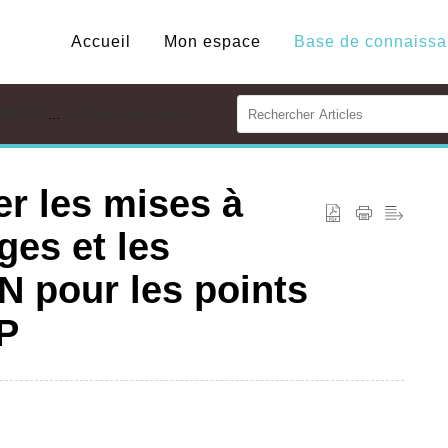
Accueil
Mon espace
MADA V6
Guide paramétrage
r les mises à
ges et les
N pour les points
P